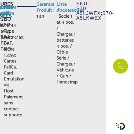
TURES
Garantie
Liste
SKU :
anner
Caméra
Caméra
RFID
S70-
Produit
:
d'accessoires
vant
arrière
HF
:
A5LJWEX;S70-
NÉES
1 an
:
Socle 1
/2D
:
ISO
A5LKWEX
et 4 pos.
8MP
16MP
14443
/
avec
Type
Chargeur
/v/w/mc/ax;
flash,
A et
batteries
PDAF,
B,
4 pos. /
Torche
ISO
Câble
15693;
Série /
Cartes
Chargeur
FeliCa,
Véhicule
Card
/ Gun /
Emulation
Handstrap
via
Host,
Paiement
sans
contact
supporté