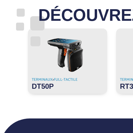
DÉCOUVREZ
TERMINAUX
>
FULL-TACTILE
TERMI
DT50P
RT3