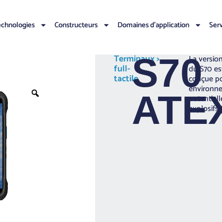
chnologies
Constructeurs
Domaines d’application
Ser
S70
Terminaux
>
La versi
full-
du S70 es
tactile
conçue p
environn
ATE
potentiel
explosifs