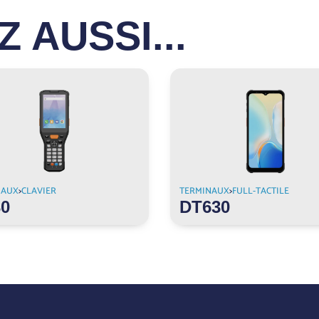
 AUSSI...
NAUX
>
CLAVIER
TERMINAUX
>
FULL-TACTILE
0
DT630