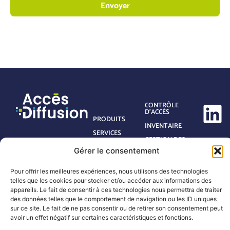
Envoyer
CONTRÔLE
D’ACCÈS
PRODUITS
INVENTAIRE
SERVICES
GESTION DES
DÉCHETS
ACTUALITÉS
Gérer le consentement
MAINTENANCE
QUI SOMMES-
NOUS
Pour offrir les meilleures expériences, nous utilisons des technologies
TRANSPORT &
LOGISTIQUE
CONTACT
telles que les cookies pour stocker et/ou accéder aux informations des
appareils. Le fait de consentir à ces technologies nous permettra de traiter
RETAIL &
FAQ
des données telles que le comportement de navigation ou les ID uniques
COMMERCE
sur ce site. Le fait de ne pas consentir ou de retirer son consentement peut
avoir un effet négatif sur certaines caractéristiques et fonctions.