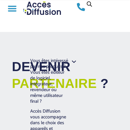
Vous êtes intéressé
DEVENIR
par nos produits ?
Vous êtes éditeur
de logiciel,
PARTENAIRE
?
intégrateur,
revendeur ou
même utilisateur
final ?
Accès Diffusion
vous accompagne
dans le choix des
appareils et