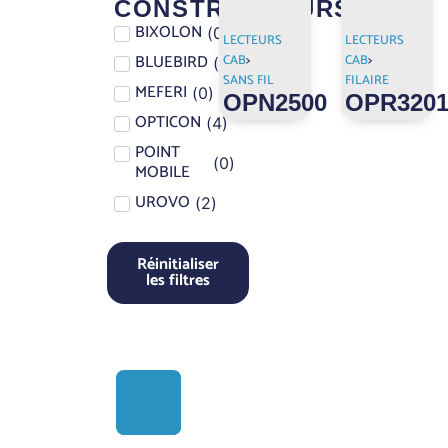
CONSTRUCTEURS
BIXOLON
(
0
)
LECTEURS
LECTEURS
BLUEBIRD
CAB
>
CAB
>
(
0
)
SANS FIL
FILAIRE
MEFERI
(
0
)
OPN2500
OPR320
OPTICON
(
4
)
POINT
(
0
)
MOBILE
UROVO
(
2
)
Réinitialiser
les filtres