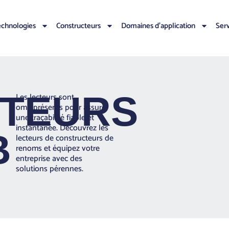
chnologies
Constructeurs
Domaines d’application
Ser
CTEURS
Les lecteurs sont
omniprésents pour assurer
une traçabilité fiable et
instantanée. Découvrez les
B
lecteurs de constructeurs de
renoms et équipez votre
entreprise avec des
solutions pérennes.