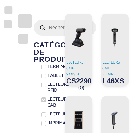
CATÉGORIE
DE
PRODUIT
LECTEURS
LECTEURS
TERMINAUX
(
0
)
CAB
>
CAB
>
SANS FIL
FILAIRE
TABLETTES
(
0
)
CS2290
L46XS
LECTEURS
(
0
)
RFID
LECTEURS
(
6
)
CAB
LECTEUR CAB
(
0
)
IMPRIMANTES
(
0
)