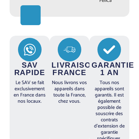
FeliCa
SAV
LIVRAISON
GARANTIE
RAPIDE
FRANCE
1 AN
Le SAV se fait
Nous livrons vos
Tous nos
exclusivement
appareils dans
appareils sont
en France dans
toute la France,
garantis. Il est
nos locaux.
chez vous.
également
possible de
souscrire des
contrats
d’extension de
garantie
spécifiques.