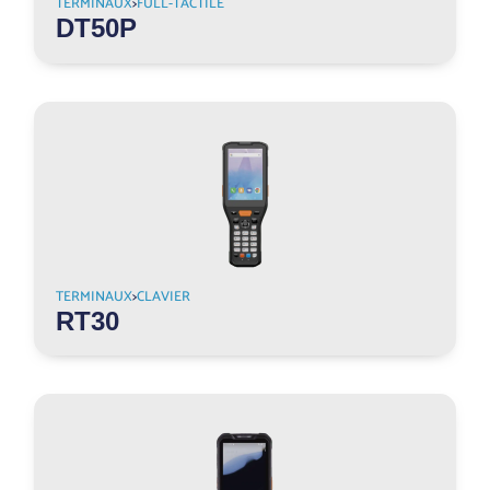
TERMINAUX
>
FULL-TACTILE
DT50P
TERMINAUX
>
CLAVIER
RT30