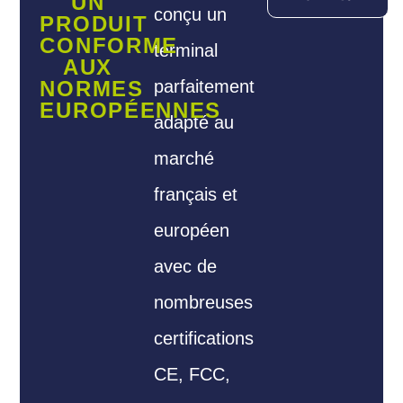
UN
conçu un
PRODUIT
CONFORME
terminal
AUX
NORMES
parfaitement
EUROPÉENNES
adapté au
marché
français et
européen
avec de
nombreuses
certifications
CE, FCC,