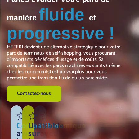
fluide
manière
et
progressive !
MEFERI devient une alternative stratégique pour votre
parc de terminaux de self-shopping, vous procurant
d’importants bénéfices d’usage et de coûts. Sa
compatibilité avec les parcs machines existants (même
chez les concurrents) est un vrai plus pour vous
permettre une transition fluide ou un parc mixte.
Contactez-nous
Compatible
Utilisable
Économique
Réduit
avec
sur
avec
le parc machine nécess