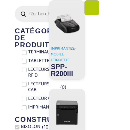
CATÉGORIE
DE
PRODUIT
IMPRIMANTES
>
TERMINAUX
(
0
)
MOBILE
TABLETTES
ÉTIQUETTE
(
0
)
SPP-
LECTEURS
R200III
(
0
)
RFID
LECTEURS
(
0
)
CAB
LECTEUR CAB
(
0
)
IMPRIMANTES
(
10
)
CONSTRUCTEURS
BIXOLON
(
10
)