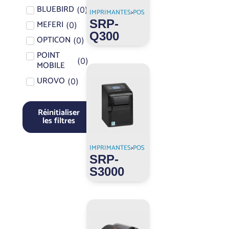
BLUEBIRD
(
0
)
IMPRIMANTES
>
POS
SRP-
MEFERI
(
0
)
Q300
OPTICON
(
0
)
POINT
(
0
)
MOBILE
UROVO
(
0
)
Réinitialiser
les filtres
IMPRIMANTES
>
POS
SRP-
S3000