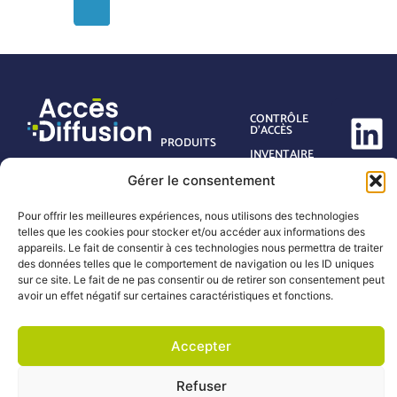
CONTRÔLE
D’ACCÈS
PRODUITS
INVENTAIRE
SERVICES
GESTION DES
Gérer le consentement
DÉCHETS
ACTUALITÉS
MAINTENANCE
QUI SOMMES-
Pour offrir les meilleures expériences, nous utilisons des technologies
NOUS
telles que les cookies pour stocker et/ou accéder aux informations des
TRANSPORT &
LOGISTIQUE
CONTACT
appareils. Le fait de consentir à ces technologies nous permettra de traiter
des données telles que le comportement de navigation ou les ID uniques
RETAIL &
FAQ
sur ce site. Le fait de ne pas consentir ou de retirer son consentement peut
COMMERCE
avoir un effet négatif sur certaines caractéristiques et fonctions.
Accepter
© 2026 Accès Diffusion
Mentions légales
Propulsé par
Refuser
Politique de confidentialité
l’agence web