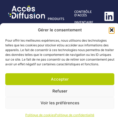
CONTRÔLE
D’ACCÈS
PRODUITS
INVENTAIRE
SERVICES
GESTION DES
Gérer le consentement
DÉCHETS
ACTUALITÉS
MAINTENANCE
QUI SOMMES-
Pour offrir les meilleures expériences, nous utilisons des technologies
NOUS
telles que les cookies pour stocker et/ou accéder aux informations des
TRANSPORT &
LOGISTIQUE
appareils. Le fait de consentir à ces technologies nous permettra de traiter
CONTACT
des données telles que le comportement de navigation ou les ID uniques
RETAIL &
FAQ
sur ce site. Le fait de ne pas consentir ou de retirer son consentement peut
COMMERCE
avoir un effet négatif sur certaines caractéristiques et fonctions.
Accepter
© 2026 Accès Diffusion
Mentions légales
Propulsé par
Refuser
Politique de confidentialité
l’agence web
Politique de cookies
Conditions générales
Marque Digitale
Voir les préférences
Politique de cookies
Politique de confidentialité